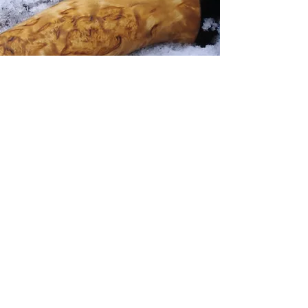
Le bois et ses essences
Le bois de nos manches est sélectionné
parmi des essences exclusivement
européennes
à la fois pour leur résistance et leur
esthétisme. Outre les classiques comme le
chêne et le frêne, nous mettons un point
d’honneur à faire découvrir ou
redécouvrir des essences presque
inconnues comme le nerprun, le cytise, le
cornouiller... bois qui rivalisent largement
en beauté et en solidité avec les exotiques.